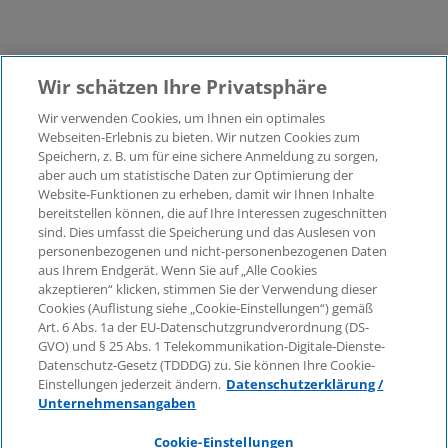
Wir schätzen Ihre Privatsphäre
Wir verwenden Cookies, um Ihnen ein optimales
©2026 KPMG Law Rechtsanwaltsgesellschaft mbH,
Webseiten-Erlebnis zu bieten. Wir nutzen Cookies zum
assoziiert mit der KPMG AG
Speichern, z. B. um für eine sichere Anmeldung zu sorgen,
aber auch um statistische Daten zur Optimierung der
Wirtschaftsprüfungsgesellschaft, einer
Website-Funktionen zu erheben, damit wir Ihnen Inhalte
Aktiengesellschaft nach deutschem Recht und ein
bereitstellen können, die auf Ihre Interessen zugeschnitten
Mitglied der globalen KPMG-Organisation
sind. Dies umfasst die Speicherung und das Auslesen von
unabhängiger Mitgliedsfirmen, die KPMG International
personenbezogenen und nicht-personenbezogenen Daten
Limited, einer Private English Company Limited by
aus Ihrem Endgerät. Wenn Sie auf „Alle Cookies
Guarantee, angeschlossen sind. Alle Rechte
akzeptieren“ klicken, stimmen Sie der Verwendung dieser
Cookies (Auflistung siehe „Cookie-Einstellungen“) gemäß
vorbehalten. Für weitere Einzelheiten über die Struktur
Art. 6 Abs. 1a der EU-Datenschutzgrundverordnung (DS-
der globalen Organisation von KPMG besuchen Sie
GVO) und § 25 Abs. 1 Telekommunikation-Digitale-Dienste-
bitte
https://home.kpmg/governance
.
Datenschutz-Gesetz (TDDDG) zu. Sie können Ihre Cookie-
Einstellungen jederzeit ändern.
Datenschutzerklärung /
KPMG International erbringt keine Dienstleistungen für
Unternehmensangaben
Kunden. Keine Mitgliedsfirma ist befugt, KPMG
International oder eine andere Mitgliedsfirma
Cookie-Einstellungen