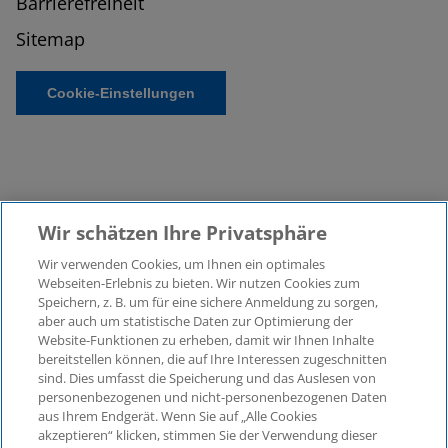
Barrierefreiheit
Sitemap
Cookie-Einstellungen
Wir schätzen Ihre Privatsphäre
Wir verwenden Cookies, um Ihnen ein optimales
©2026 KPMG Law Rechtsanwaltsgesellschaft mbH,
Webseiten-Erlebnis zu bieten. Wir nutzen Cookies zum
assoziiert mit der KPMG AG
Speichern, z. B. um für eine sichere Anmeldung zu sorgen,
aber auch um statistische Daten zur Optimierung der
Wirtschaftsprüfungsgesellschaft, einer
Website-Funktionen zu erheben, damit wir Ihnen Inhalte
Aktiengesellschaft nach deutschem Recht und ein
bereitstellen können, die auf Ihre Interessen zugeschnitten
Mitglied der globalen KPMG-Organisation
sind. Dies umfasst die Speicherung und das Auslesen von
unabhängiger Mitgliedsfirmen, die KPMG International
personenbezogenen und nicht-personenbezogenen Daten
Limited, einer Private English Company Limited by
aus Ihrem Endgerät. Wenn Sie auf „Alle Cookies
Guarantee, angeschlossen sind. Alle Rechte
akzeptieren“ klicken, stimmen Sie der Verwendung dieser