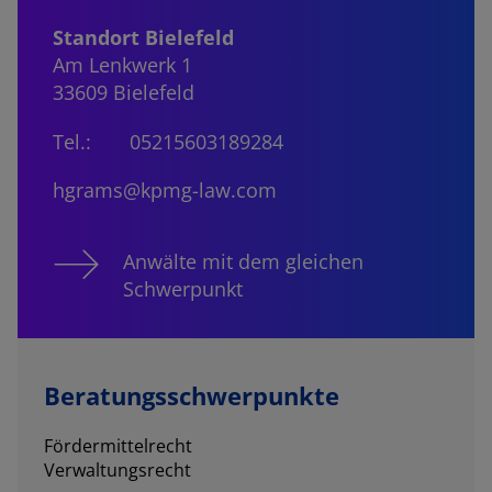
Standort Bielefeld
Am Lenkwerk 1
33609 Bielefeld
Tel.:
05215603189284
hgrams@kpmg-law.com
Anwälte mit dem gleichen
Schwerpunkt
Beratungsschwerpunkte
Fördermittelrecht
Verwaltungsrecht