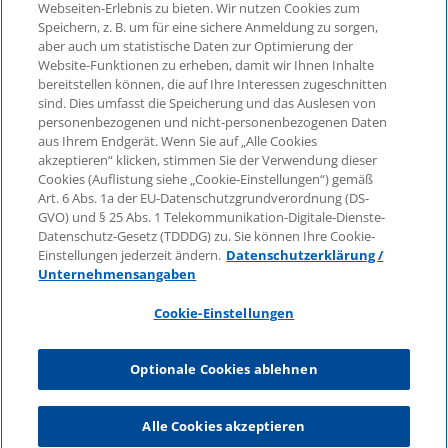
Webseiten-Erlebnis zu bieten. Wir nutzen Cookies zum
Speichern, z. B. um für eine sichere Anmeldung zu sorgen,
aber auch um statistische Daten zur Optimierung der
©2026 KPMG Law Rechtsanwaltsgesellschaft mbH,
Website-Funktionen zu erheben, damit wir Ihnen Inhalte
assoziiert mit der KPMG AG
bereitstellen können, die auf Ihre Interessen zugeschnitten
Wirtschaftsprüfungsgesellschaft, einer Aktiengesellschaft
sind. Dies umfasst die Speicherung und das Auslesen von
nach deutschem Recht und ein Mitglied der globalen
personenbezogenen und nicht-personenbezogenen Daten
KPMG-Organisation unabhängiger Mitgliedsfirmen, die
aus Ihrem Endgerät. Wenn Sie auf „Alle Cookies
KPMG International Limited, einer Private English Company
akzeptieren“ klicken, stimmen Sie der Verwendung dieser
Cookies (Auflistung siehe „Cookie-Einstellungen“) gemäß
Limited by Guarantee, angeschlossen sind. Alle Rechte
Art. 6 Abs. 1a der EU-Datenschutzgrundverordnung (DS-
vorbehalten. Für weitere Einzelheiten über die Struktur der
GVO) und § 25 Abs. 1 Telekommunikation-Digitale-Dienste-
globalen Organisation von KPMG besuchen Sie bitte
Datenschutz-Gesetz (TDDDG) zu. Sie können Ihre Cookie-
https://home.kpmg/governance
.
Einstellungen jederzeit ändern.
Datenschutzerklärung /
Unternehmensangaben
KPMG International erbringt keine Dienstleistungen für
Kunden. Keine Mitgliedsfirma ist befugt, KPMG
Cookie-Einstellungen
International oder eine andere Mitgliedsfirma gegenüber
Dritten zu verpflichten oder vertraglich zu binden, ebenso
Optionale Cookies ablehnen
wie KPMG International nicht autorisiert ist, andere
Mitgliedsfirmen zu verpflichten oder vertraglich zu binden.
Alle Cookies akzeptieren