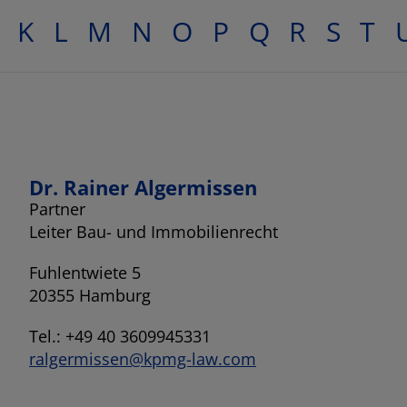
K
L
M
N
O
P
Q
R
S
T
Dr. Rainer Algermissen
Partner
Leiter Bau- und Immobilienrecht
Fuhlentwiete 5
20355 Hamburg
Tel.: +49 40 3609945331
ralgermissen@kpmg-law.com