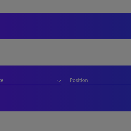
te
Position