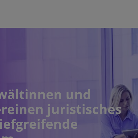
wältinnen und
reinen juristisches
iefgreifende