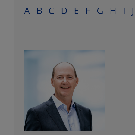
A
B
C
D
E
F
G
H
I
J