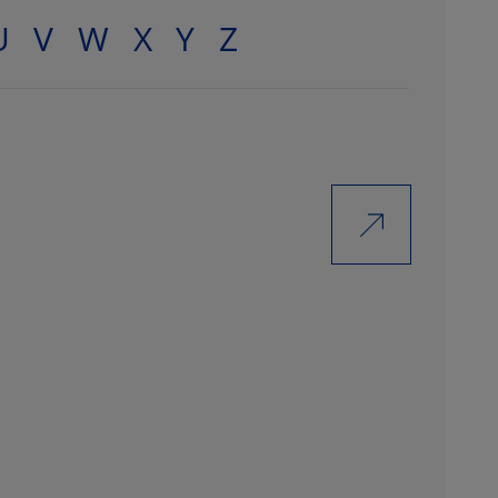
U
V
W
X
Y
Z