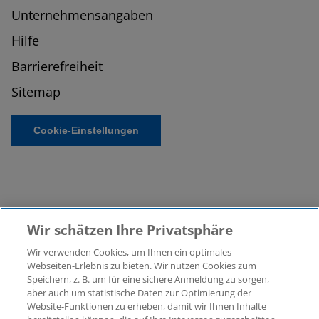
Unternehmensangaben
Hilfe
Barrierefreiheit
Sitemap
Cookie-Einstellungen
Wir schätzen Ihre Privatsphäre
Wir verwenden Cookies, um Ihnen ein optimales
©2026 KPMG Law Rechtsanwaltsgesellschaft mbH,
Webseiten-Erlebnis zu bieten. Wir nutzen Cookies zum
assoziiert mit der KPMG AG
Speichern, z. B. um für eine sichere Anmeldung zu sorgen,
aber auch um statistische Daten zur Optimierung der
Wirtschaftsprüfungsgesellschaft, einer
Website-Funktionen zu erheben, damit wir Ihnen Inhalte
Aktiengesellschaft nach deutschem Recht und ein