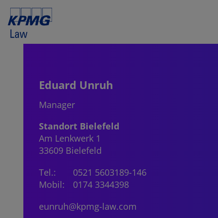
Eduard Unruh
Manager
Standort Bielefeld
Am Lenkwerk 1
33609 Bielefeld
Tel.:
0521 5603189-146
Mobil:
0174 3344398
eunruh@kpmg-law.com