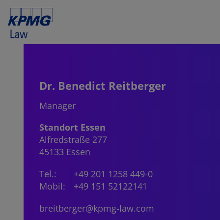
Dr. Benedict Reitberger
Manager
Standort Essen
Alfredstraße 277
45133 Essen
Tel.:
+49 201 1258 449-0
Mobil:
+49 151 52122141
breitberger@kpmg-law.com