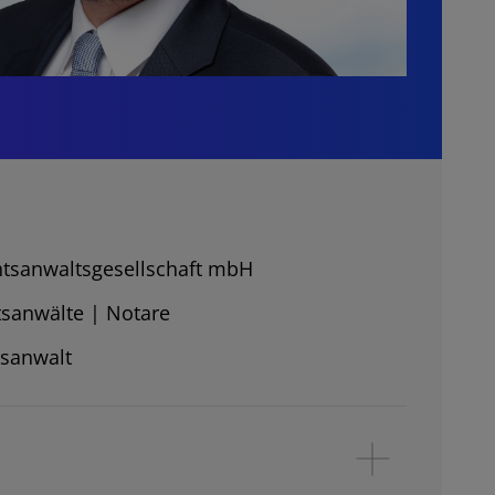
tsanwaltsgesellschaft mbH
tsanwälte | Notare
tsanwalt