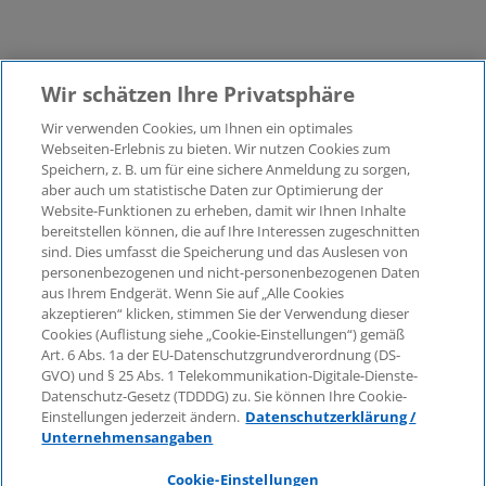
Wir schätzen Ihre Privatsphäre
Wir verwenden Cookies, um Ihnen ein optimales
©2026 KPMG Law Rechtsanwaltsgesellschaft mbH,
Webseiten-Erlebnis zu bieten. Wir nutzen Cookies zum
assoziiert mit der KPMG AG
Speichern, z. B. um für eine sichere Anmeldung zu sorgen,
aber auch um statistische Daten zur Optimierung der
Wirtschaftsprüfungsgesellschaft, einer
Website-Funktionen zu erheben, damit wir Ihnen Inhalte
Aktiengesellschaft nach deutschem Recht und ein
bereitstellen können, die auf Ihre Interessen zugeschnitten
Mitglied der globalen KPMG-Organisation
sind. Dies umfasst die Speicherung und das Auslesen von
unabhängiger Mitgliedsfirmen, die KPMG International
personenbezogenen und nicht-personenbezogenen Daten
Limited, einer Private English Company Limited by
aus Ihrem Endgerät. Wenn Sie auf „Alle Cookies
Guarantee, angeschlossen sind. Alle Rechte
akzeptieren“ klicken, stimmen Sie der Verwendung dieser
Cookies (Auflistung siehe „Cookie-Einstellungen“) gemäß
vorbehalten. Für weitere Einzelheiten über die Struktur
Art. 6 Abs. 1a der EU-Datenschutzgrundverordnung (DS-
der globalen Organisation von KPMG besuchen Sie
GVO) und § 25 Abs. 1 Telekommunikation-Digitale-Dienste-
bitte
https://home.kpmg/governance
.
Datenschutz-Gesetz (TDDDG) zu. Sie können Ihre Cookie-
Einstellungen jederzeit ändern.
Datenschutzerklärung /
KPMG International erbringt keine Dienstleistungen für
Unternehmensangaben
Kunden. Keine Mitgliedsfirma ist befugt, KPMG
International oder eine andere Mitgliedsfirma
Cookie-Einstellungen