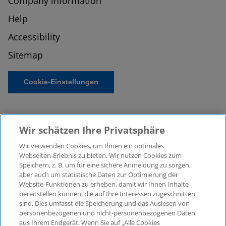
Company information
Help
Accessibility
Sitemap
Cookie-Einstellungen
Wir schätzen Ihre Privatsphäre
Wir verwenden Cookies, um Ihnen ein optimales
Webseiten-Erlebnis zu bieten. Wir nutzen Cookies zum
Speichern, z. B. um für eine sichere Anmeldung zu sorgen,
aber auch um statistische Daten zur Optimierung der
© 2026 KPMG Law Rechtsanwaltsgesellschaft mbH,
Website-Funktionen zu erheben, damit wir Ihnen Inhalte
associated with KPMG AG
bereitstellen können, die auf Ihre Interessen zugeschnitten
Wirtschaftsprüfungsgesellschaft, a public limited
sind. Dies umfasst die Speicherung und das Auslesen von
company under German law and a member of the
personenbezogenen und nicht-personenbezogenen Daten
global KPMG organisation of independent member
aus Ihrem Endgerät. Wenn Sie auf „Alle Cookies