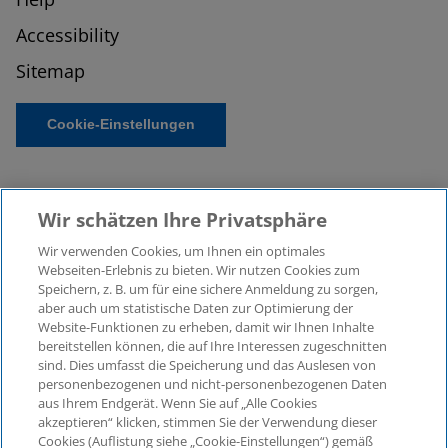
Accessibility
Sitemap
Cookie-Einstellungen
Wir schätzen Ihre Privatsphäre
Wir verwenden Cookies, um Ihnen ein optimales
Webseiten-Erlebnis zu bieten. Wir nutzen Cookies zum
Speichern, z. B. um für eine sichere Anmeldung zu sorgen,
aber auch um statistische Daten zur Optimierung der
© 2026 KPMG Law Rechtsanwaltsgesellschaft mbH,
Website-Funktionen zu erheben, damit wir Ihnen Inhalte
associated with KPMG AG
bereitstellen können, die auf Ihre Interessen zugeschnitten
Wirtschaftsprüfungsgesellschaft, a public limited
sind. Dies umfasst die Speicherung und das Auslesen von
company under German law and a member of the
personenbezogenen und nicht-personenbezogenen Daten
global KPMG organisation of independent member
aus Ihrem Endgerät. Wenn Sie auf „Alle Cookies
firms affiliated with KPMG International Limited, a
akzeptieren“ klicken, stimmen Sie der Verwendung dieser
Cookies (Auflistung siehe „Cookie-Einstellungen“) gemäß
Private English Company Limited by Guarantee. All