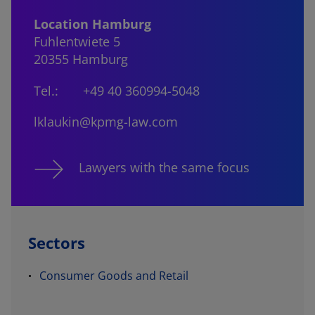
Location Hamburg
Fuhlentwiete 5
20355 Hamburg
Tel.:
+49 40 360994-5048
lklaukin@kpmg-law.com
Lawyers with the same focus
Sectors
Consumer Goods and Retail