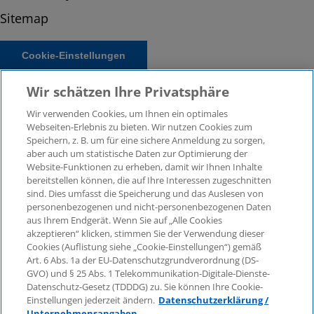
Sitemap
Cookie-Einstellungen
Wir schätzen Ihre Privatsphäre
Wir verwenden Cookies, um Ihnen ein optimales
Webseiten-Erlebnis zu bieten. Wir nutzen Cookies zum
Speichern, z. B. um für eine sichere Anmeldung zu sorgen,
aber auch um statistische Daten zur Optimierung der
Website-Funktionen zu erheben, damit wir Ihnen Inhalte
bereitstellen können, die auf Ihre Interessen zugeschnitten
© 2026 KPMG Law Rechtsanwaltsgesellschaft mbH,
sind. Dies umfasst die Speicherung und das Auslesen von
associated with KPMG AG Wirtschaftsprüfungsgesellschaft,
personenbezogenen und nicht-personenbezogenen Daten
a public limited company under German law and a
aus Ihrem Endgerät. Wenn Sie auf „Alle Cookies
member of the global KPMG organisation of independent
akzeptieren“ klicken, stimmen Sie der Verwendung dieser
Cookies (Auflistung siehe „Cookie-Einstellungen“) gemäß
member firms affiliated with KPMG International Limited, a
Art. 6 Abs. 1a der EU-Datenschutzgrundverordnung (DS-
Private English Company Limited by Guarantee. All rights
GVO) und § 25 Abs. 1 Telekommunikation-Digitale-Dienste-
reserved. For more details on the structure of KPMG’s
Datenschutz-Gesetz (TDDDG) zu. Sie können Ihre Cookie-
global organisation, please visit
Einstellungen jederzeit ändern.
Datenschutzerklärung /
https://home.kpmg/governance
.
Unternehmensangaben