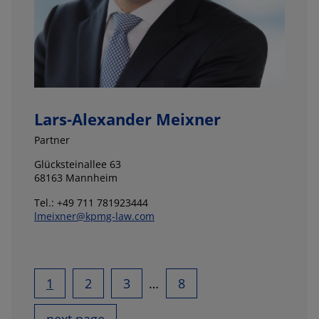
Lars-Alexander Meixner
Partner
Glücksteinallee 63
68163 Mannheim
Tel.: +49 711 781923444
lmeixner@kpmg-law.com
1
2
3
…
8
next page