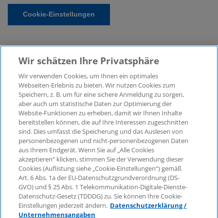
Cookie-Einstellungen
Wir schätzen Ihre Privatsphäre
Wir verwenden Cookies, um Ihnen ein optimales
Webseiten-Erlebnis zu bieten. Wir nutzen Cookies zum
Speichern, z. B. um für eine sichere Anmeldung zu sorgen,
aber auch um statistische Daten zur Optimierung der
© 2026 KPMG Law Rechtsanwaltsgesellschaft mbH,
Website-Funktionen zu erheben, damit wir Ihnen Inhalte
associated with KPMG AG
bereitstellen können, die auf Ihre Interessen zugeschnitten
Wirtschaftsprüfungsgesellschaft, a public limited
sind. Dies umfasst die Speicherung und das Auslesen von
company under German law and a member of the
personenbezogenen und nicht-personenbezogenen Daten
global KPMG organisation of independent member
aus Ihrem Endgerät. Wenn Sie auf „Alle Cookies
firms affiliated with KPMG International Limited, a
akzeptieren“ klicken, stimmen Sie der Verwendung dieser
Cookies (Auflistung siehe „Cookie-Einstellungen“) gemäß
Private English Company Limited by Guarantee. All
Art. 6 Abs. 1a der EU-Datenschutzgrundverordnung (DS-
rights reserved. For more details on the structure of
GVO) und § 25 Abs. 1 Telekommunikation-Digitale-Dienste-
KPMG’s global organisation, please visit
Datenschutz-Gesetz (TDDDG) zu. Sie können Ihre Cookie-
https://home.kpmg/governance
.
Einstellungen jederzeit ändern.
Datenschutzerklärung /
Unternehmensangaben