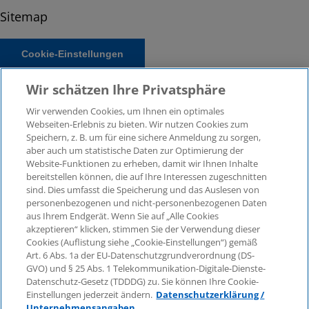
Sitemap
Cookie-Einstellungen
Wir schätzen Ihre Privatsphäre
Wir verwenden Cookies, um Ihnen ein optimales
Webseiten-Erlebnis zu bieten. Wir nutzen Cookies zum
Speichern, z. B. um für eine sichere Anmeldung zu sorgen,
aber auch um statistische Daten zur Optimierung der
Website-Funktionen zu erheben, damit wir Ihnen Inhalte
bereitstellen können, die auf Ihre Interessen zugeschnitten
© 2026 KPMG Law Rechtsanwaltsgesellschaft mbH,
sind. Dies umfasst die Speicherung und das Auslesen von
associated with KPMG AG Wirtschaftsprüfungsgesellschaft,
personenbezogenen und nicht-personenbezogenen Daten
a public limited company under German law and a
aus Ihrem Endgerät. Wenn Sie auf „Alle Cookies
member of the global KPMG organisation of independent
akzeptieren“ klicken, stimmen Sie der Verwendung dieser
Cookies (Auflistung siehe „Cookie-Einstellungen“) gemäß
member firms affiliated with KPMG International Limited, a
Art. 6 Abs. 1a der EU-Datenschutzgrundverordnung (DS-
Private English Company Limited by Guarantee. All rights
GVO) und § 25 Abs. 1 Telekommunikation-Digitale-Dienste-
reserved. For more details on the structure of KPMG’s
Datenschutz-Gesetz (TDDDG) zu. Sie können Ihre Cookie-
global organisation, please visit
Einstellungen jederzeit ändern.
Datenschutzerklärung /
https://home.kpmg/governance
.
Unternehmensangaben