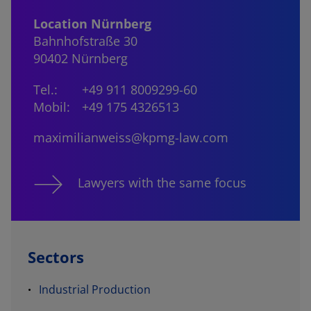
Location Nürnberg
Bahnhofstraße 30
90402 Nürnberg
Tel.:
+49 911 8009299-60
Mobil:
+49 175 4326513
maximilianweiss@kpmg-law.com
Lawyers with the same focus
Sectors
Industrial Production