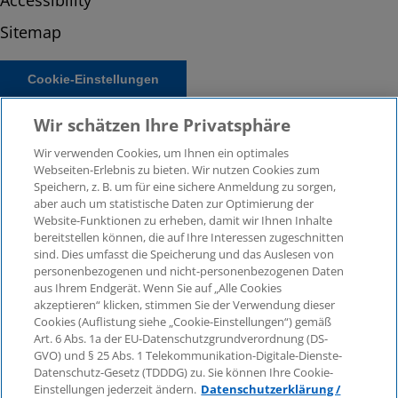
Sitemap
Cookie-Einstellungen
Wir schätzen Ihre Privatsphäre
Wir verwenden Cookies, um Ihnen ein optimales
Webseiten-Erlebnis zu bieten. Wir nutzen Cookies zum
Speichern, z. B. um für eine sichere Anmeldung zu sorgen,
aber auch um statistische Daten zur Optimierung der
Website-Funktionen zu erheben, damit wir Ihnen Inhalte
bereitstellen können, die auf Ihre Interessen zugeschnitten
© 2026 KPMG Law Rechtsanwaltsgesellschaft mbH,
sind. Dies umfasst die Speicherung und das Auslesen von
associated with KPMG AG Wirtschaftsprüfungsgesellschaft,
personenbezogenen und nicht-personenbezogenen Daten
a public limited company under German law and a
aus Ihrem Endgerät. Wenn Sie auf „Alle Cookies
member of the global KPMG organisation of independent
akzeptieren“ klicken, stimmen Sie der Verwendung dieser
Cookies (Auflistung siehe „Cookie-Einstellungen“) gemäß
member firms affiliated with KPMG International Limited, a
Art. 6 Abs. 1a der EU-Datenschutzgrundverordnung (DS-
Private English Company Limited by Guarantee. All rights
GVO) und § 25 Abs. 1 Telekommunikation-Digitale-Dienste-
reserved. For more details on the structure of KPMG’s
Datenschutz-Gesetz (TDDDG) zu. Sie können Ihre Cookie-
global organisation, please visit
Einstellungen jederzeit ändern.
Datenschutzerklärung /