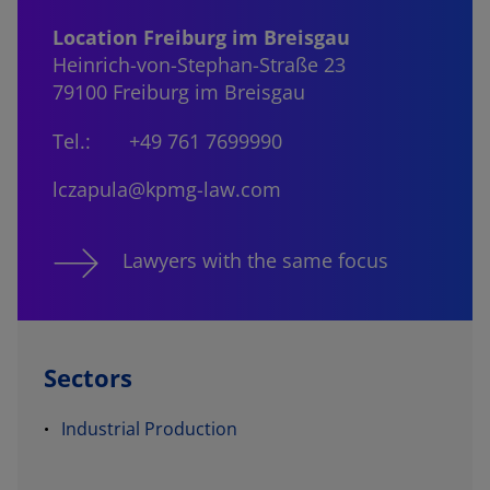
Location Freiburg im Breisgau
Heinrich-von-Stephan-Straße 23
79100 Freiburg im Breisgau
Tel.:
+49 761 7699990
lczapula@kpmg-law.com
Lawyers with the same focus
Sectors
Industrial Production