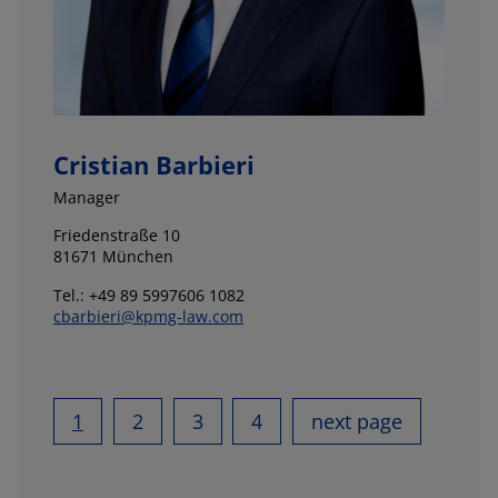
Cristian Barbieri
Manager
Friedenstraße 10
81671 München
Tel.: +49 89 5997606 1082
cbarbieri@kpmg-law.com
1
2
3
4
next page