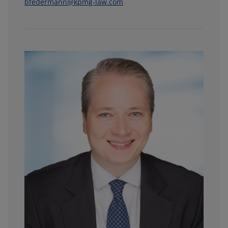
bfedermann@kpmg-law.com