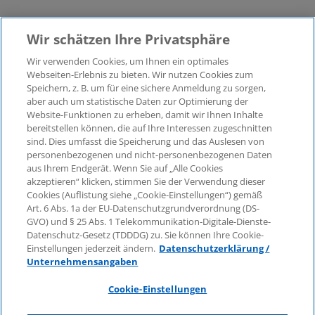
Wir schätzen Ihre Privatsphäre
Wir verwenden Cookies, um Ihnen ein optimales
Webseiten-Erlebnis zu bieten. Wir nutzen Cookies zum
Speichern, z. B. um für eine sichere Anmeldung zu sorgen,
aber auch um statistische Daten zur Optimierung der
© 2026 KPMG Law Rechtsanwaltsgesellschaft mbH,
Website-Funktionen zu erheben, damit wir Ihnen Inhalte
associated with KPMG AG
bereitstellen können, die auf Ihre Interessen zugeschnitten
Wirtschaftsprüfungsgesellschaft, a public limited
sind. Dies umfasst die Speicherung und das Auslesen von
company under German law and a member of the
personenbezogenen und nicht-personenbezogenen Daten
global KPMG organisation of independent member
aus Ihrem Endgerät. Wenn Sie auf „Alle Cookies
firms affiliated with KPMG International Limited, a
akzeptieren“ klicken, stimmen Sie der Verwendung dieser
Cookies (Auflistung siehe „Cookie-Einstellungen“) gemäß
Private English Company Limited by Guarantee. All
Art. 6 Abs. 1a der EU-Datenschutzgrundverordnung (DS-
rights reserved. For more details on the structure of
GVO) und § 25 Abs. 1 Telekommunikation-Digitale-Dienste-
KPMG’s global organisation, please visit
Datenschutz-Gesetz (TDDDG) zu. Sie können Ihre Cookie-
https://home.kpmg/governance
.
Einstellungen jederzeit ändern.
Datenschutzerklärung /
Unternehmensangaben
KPMG International does not provide services to
clients. No member firm is authorised to bind or
Cookie-Einstellungen
contract KPMG International or any other member