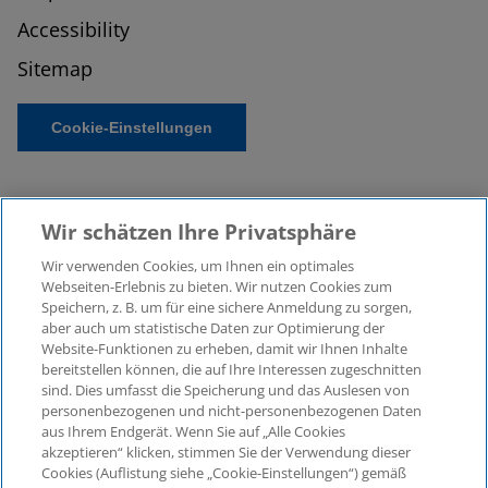
Accessibility
Sitemap
Cookie-Einstellungen
Wir schätzen Ihre Privatsphäre
Wir verwenden Cookies, um Ihnen ein optimales
Webseiten-Erlebnis zu bieten. Wir nutzen Cookies zum
Speichern, z. B. um für eine sichere Anmeldung zu sorgen,
aber auch um statistische Daten zur Optimierung der
© 2026 KPMG Law Rechtsanwaltsgesellschaft mbH,
Website-Funktionen zu erheben, damit wir Ihnen Inhalte
associated with KPMG AG
bereitstellen können, die auf Ihre Interessen zugeschnitten
Wirtschaftsprüfungsgesellschaft, a public limited
sind. Dies umfasst die Speicherung und das Auslesen von
company under German law and a member of the
personenbezogenen und nicht-personenbezogenen Daten
global KPMG organisation of independent member
aus Ihrem Endgerät. Wenn Sie auf „Alle Cookies
firms affiliated with KPMG International Limited, a
akzeptieren“ klicken, stimmen Sie der Verwendung dieser
Cookies (Auflistung siehe „Cookie-Einstellungen“) gemäß
Private English Company Limited by Guarantee. All