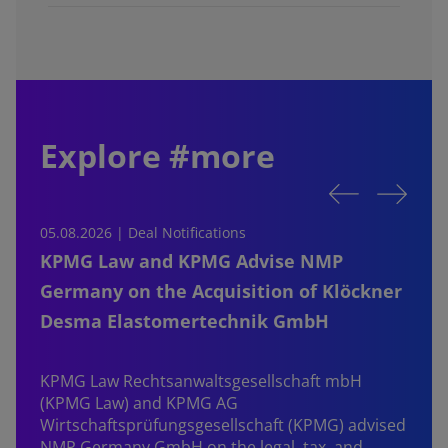
Explore #more
05.08.2026 | Deal Notifications
0
KPMG Law and KPMG Advise NMP
Germany on the Acquisition of Klöckner
Desma Elastomertechnik GmbH
KPMG Law Rechtsanwaltsgesellschaft mbH
d
(KPMG Law) and KPMG AG
B
Wirtschaftsprüfungsgesellschaft (KPMG) advised
NMP Germany GmbH on the legal, tax, and