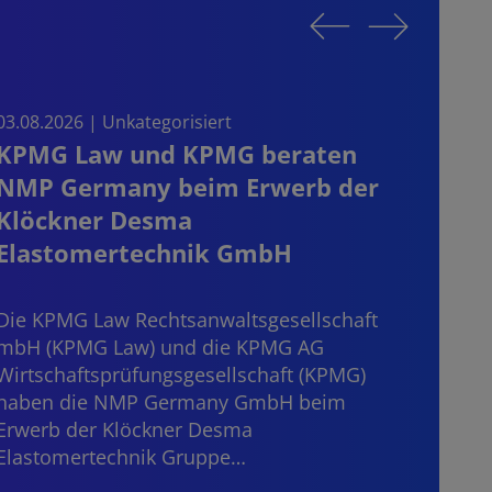
03.08.2026 | Unkategorisiert
03.08.
KPMG Law und KPMG beraten
Sta
NMP Germany beim Erwerb der
on t
Klöckner Desma
the
Elastomertechnik GmbH
Start
consi
Die KPMG Law Rechtsanwaltsgesellschaft
mater
mbH (KPMG Law) und die KPMG AG
“dece
Wirtschaftsprüfungsgesellschaft (KPMG)
haben die NMP Germany GmbH beim
Erwerb der Klöckner Desma
Elastomertechnik Gruppe…