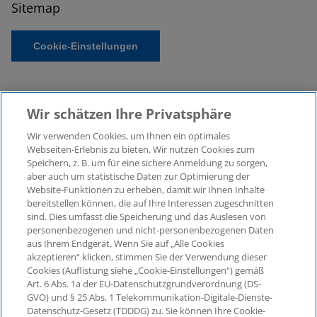
Sitemap
Cookie-Einstellungen
Wir schätzen Ihre Privatsphäre
Wir verwenden Cookies, um Ihnen ein optimales
Webseiten-Erlebnis zu bieten. Wir nutzen Cookies zum
Speichern, z. B. um für eine sichere Anmeldung zu sorgen,
aber auch um statistische Daten zur Optimierung der
© 2026 KPMG Law Rechtsanwaltsgesellschaft mbH,
Website-Funktionen zu erheben, damit wir Ihnen Inhalte
associated with KPMG AG
bereitstellen können, die auf Ihre Interessen zugeschnitten
Wirtschaftsprüfungsgesellschaft, a public limited
sind. Dies umfasst die Speicherung und das Auslesen von
company under German law and a member of the
personenbezogenen und nicht-personenbezogenen Daten
global KPMG organisation of independent member
aus Ihrem Endgerät. Wenn Sie auf „Alle Cookies
firms affiliated with KPMG International Limited, a
akzeptieren“ klicken, stimmen Sie der Verwendung dieser
Cookies (Auflistung siehe „Cookie-Einstellungen“) gemäß
Private English Company Limited by Guarantee. All
Art. 6 Abs. 1a der EU-Datenschutzgrundverordnung (DS-
rights reserved. For more details on the structure of
GVO) und § 25 Abs. 1 Telekommunikation-Digitale-Dienste-
KPMG’s global organisation, please visit
Datenschutz-Gesetz (TDDDG) zu. Sie können Ihre Cookie-