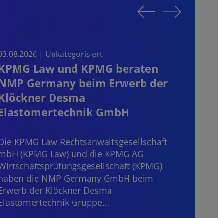
03.08.2026 | Unkategorisiert
03.08.
KPMG Law und KPMG beraten
Sta
NMP Germany beim Erwerb der
on t
Klöckner Desma
the
Elastomertechnik GmbH
Start
consi
Die KPMG Law Rechtsanwaltsgesellschaft
mater
mbH (KPMG Law) und die KPMG AG
“dece
Wirtschaftsprüfungsgesellschaft (KPMG)
haben die NMP Germany GmbH beim
Erwerb der Klöckner Desma
Elastomertechnik Gruppe…