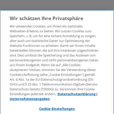
Wir schätzen Ihre Privatsphäre
Wir verwenden Cookies, um Ihnen ein optimales
Webseiten-Erlebnis zu bieten. Wir nutzen Cookies zum
Speichern, z. B. um für eine sichere Anmeldung zu sorgen,
aber auch um statistische Daten zur Optimierung der
© 2026 KPMG Law Rechtsanwaltsgesellschaft mbH,
Website-Funktionen zu erheben, damit wir Ihnen Inhalte
associated with KPMG AG
bereitstellen können, die auf Ihre Interessen zugeschnitten
Wirtschaftsprüfungsgesellschaft, a public limited
sind. Dies umfasst die Speicherung und das Auslesen von
company under German law and a member of the
personenbezogenen und nicht-personenbezogenen Daten
global KPMG organisation of independent member
aus Ihrem Endgerät. Wenn Sie auf „Alle Cookies
firms affiliated with KPMG International Limited, a
akzeptieren“ klicken, stimmen Sie der Verwendung dieser
Cookies (Auflistung siehe „Cookie-Einstellungen“) gemäß
Private English Company Limited by Guarantee. All
Art. 6 Abs. 1a der EU-Datenschutzgrundverordnung (DS-
rights reserved. For more details on the structure of
GVO) und § 25 Abs. 1 Telekommunikation-Digitale-Dienste-
KPMG’s global organisation, please visit
Datenschutz-Gesetz (TDDDG) zu. Sie können Ihre Cookie-
https://home.kpmg/governance
.
Einstellungen jederzeit ändern.
Datenschutzerklärung /
Unternehmensangaben
KPMG International does not provide services to
clients. No member firm is authorised to bind or
Cookie-Einstellungen
contract KPMG International or any other member