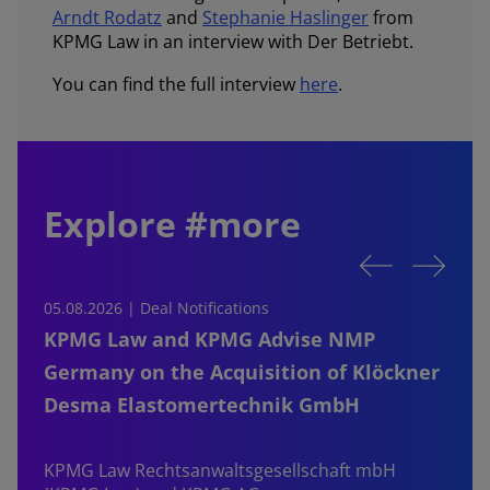
Arndt Rodatz
and
Stephanie Haslinger
from
KPMG Law in an interview with Der Betriebt.
You can find the full interview
here
.
Explore #more
05.08.2026 | Deal Notifications
0
KPMG Law and KPMG Advise NMP
Germany on the Acquisition of Klöckner
Desma Elastomertechnik GmbH
KPMG Law Rechtsanwaltsgesellschaft mbH
d