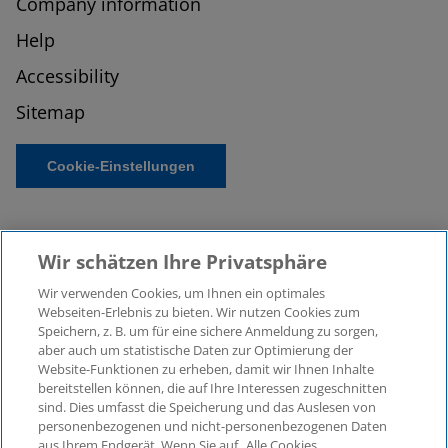
Company information
Help
Accessibility
Sitemap
Cookie-Einstellungen
Wir schätzen Ihre Privatsphäre
Wir verwenden Cookies, um Ihnen ein optimales
Webseiten-Erlebnis zu bieten. Wir nutzen Cookies zum
Speichern, z. B. um für eine sichere Anmeldung zu sorgen,
aber auch um statistische Daten zur Optimierung der
© 2026 KPMG Law Rechtsanwaltsgesellschaft mbH,
Website-Funktionen zu erheben, damit wir Ihnen Inhalte
associated with KPMG AG
bereitstellen können, die auf Ihre Interessen zugeschnitten
Wirtschaftsprüfungsgesellschaft, a public limited
sind. Dies umfasst die Speicherung und das Auslesen von
company under German law and a member of the
personenbezogenen und nicht-personenbezogenen Daten
global KPMG organisation of independent member
aus Ihrem Endgerät. Wenn Sie auf „Alle Cookies