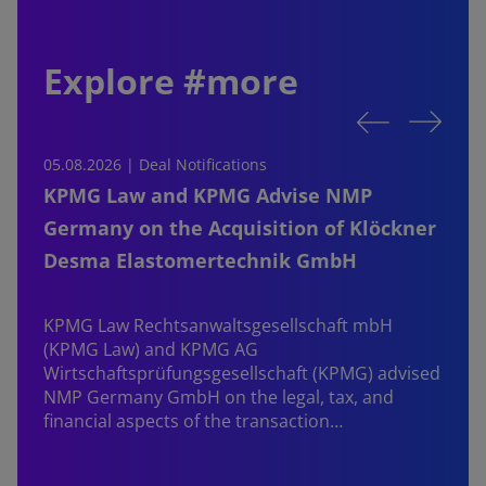
Explore #more
05.08.2026 | Deal Notifications
0
KPMG Law and KPMG Advise NMP
Germany on the Acquisition of Klöckner
Desma Elastomertechnik GmbH
KPMG Law Rechtsanwaltsgesellschaft mbH
d
(KPMG Law) and KPMG AG
B
Wirtschaftsprüfungsgesellschaft (KPMG) advised
NMP Germany GmbH on the legal, tax, and
financial aspects of the transaction…