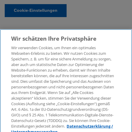
Cookie-Einstellungen
Wir schätzen Ihre Privatsphäre
Wir verwenden Cookies, um Ihnen ein optimales
Webseiten-Erlebnis zu bieten. Wir nutzen Cookies zum
Speichern, z. B. um für eine sichere Anmeldung zu sorgen,
aber auch um statistische Daten zur Optimierung der
© 2026 KPMG Law Rechtsanwaltsgesellschaft mbH,
Website-Funktionen zu erheben, damit wir Ihnen Inhalte
associated with KPMG AG
bereitstellen können, die auf Ihre Interessen zugeschnitten
Wirtschaftsprüfungsgesellschaft, a public limited
sind. Dies umfasst die Speicherung und das Auslesen von
company under German law and a member of the
personenbezogenen und nicht-personenbezogenen Daten
global KPMG organisation of independent member
aus Ihrem Endgerät. Wenn Sie auf „Alle Cookies
firms affiliated with KPMG International Limited, a
akzeptieren“ klicken, stimmen Sie der Verwendung dieser
Cookies (Auflistung siehe „Cookie-Einstellungen“) gemäß
Private English Company Limited by Guarantee. All
Art. 6 Abs. 1a der EU-Datenschutzgrundverordnung (DS-
rights reserved. For more details on the structure of
GVO) und § 25 Abs. 1 Telekommunikation-Digitale-Dienste-
KPMG’s global organisation, please visit
Datenschutz-Gesetz (TDDDG) zu. Sie können Ihre Cookie-
https://home.kpmg/governance
.
Einstellungen jederzeit ändern.
Datenschutzerklärung /
Unternehmensangaben