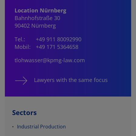
Location Nürnberg
Bahnhofstraße 30
90402 Nürnberg
Tel.:
+49 911 80092990
Mobil:
+49 171 5364658
tlohwasser@kpmg-law.com
Lawyers with the same focus
Sectors
Industrial Production