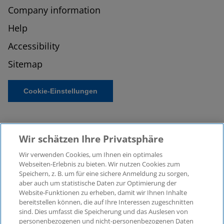
Company information
Help
Accessibility
Sitemap
Cookie-Einstellungen
Wir schätzen Ihre Privatsphäre
Wir verwenden Cookies, um Ihnen ein optimales
Webseiten-Erlebnis zu bieten. Wir nutzen Cookies zum
Speichern, z. B. um für eine sichere Anmeldung zu sorgen,
aber auch um statistische Daten zur Optimierung der
© 2026 KPMG Law Rechtsanwaltsgesellschaft mbH,
Website-Funktionen zu erheben, damit wir Ihnen Inhalte
associated with KPMG AG
bereitstellen können, die auf Ihre Interessen zugeschnitten
Wirtschaftsprüfungsgesellschaft, a public limited
sind. Dies umfasst die Speicherung und das Auslesen von
company under German law and a member of the
personenbezogenen und nicht-personenbezogenen Daten