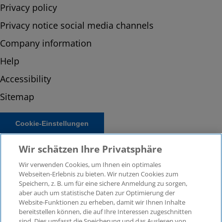
Privacy policy
Privacy notice social media channels
Company information
Help
Accessibility
Sitemap
Cookie-Einstellungen
Wir schätzen Ihre Privatsphäre
Wir verwenden Cookies, um Ihnen ein optimales
Webseiten-Erlebnis zu bieten. Wir nutzen Cookies zum
Speichern, z. B. um für eine sichere Anmeldung zu sorgen,
aber auch um statistische Daten zur Optimierung der
Website-Funktionen zu erheben, damit wir Ihnen Inhalte
bereitstellen können, die auf Ihre Interessen zugeschnitten
© 2026 KPMG Law Rechtsanwaltsgesellschaft mbH,
sind. Dies umfasst die Speicherung und das Auslesen von