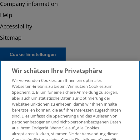
Company information
Help
Accessibility
Sitemap
Cookie-Einstellungen
Wir schätzen Ihre Privatsphäre
Wir verwenden Cookies, um Ihnen ein optimales
Webseiten-Erlebnis zu bieten. Wir nutzen Cookies zum
Speichern, z. B. um für eine sichere Anmeldung zu sorgen,
aber auch um statistische Daten zur Optimierung der
Website-Funktionen zu erheben, damit wir Ihnen Inhalte
bereitstellen können, die auf Ihre Interessen zugeschnitten
© 2026 KPMG Law Rechtsanwaltsgesellschaft mbH,
sind. Dies umfasst die Speicherung und das Auslesen von
associated with KPMG AG Wirtschaftsprüfungsgesellschaft,
personenbezogenen und nicht-personenbezogenen Daten
a public limited company under German law and a
aus Ihrem Endgerät. Wenn Sie auf „Alle Cookies
member of the global KPMG organisation of independent
akzeptieren“ klicken, stimmen Sie der Verwendung dieser
Cookies (Auflistung siehe „Cookie-Einstellungen“) gemäß