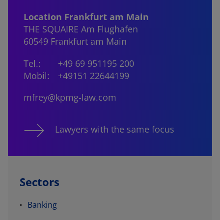
Location Frankfurt am Main
THE SQUAIRE Am Flughafen
60549 Frankfurt am Main
Tel.:
+49 69 951195 200
Mobil:
+49151 22644199
mfrey@kpmg-law.com
Lawyers with the same focus
Sectors
Banking