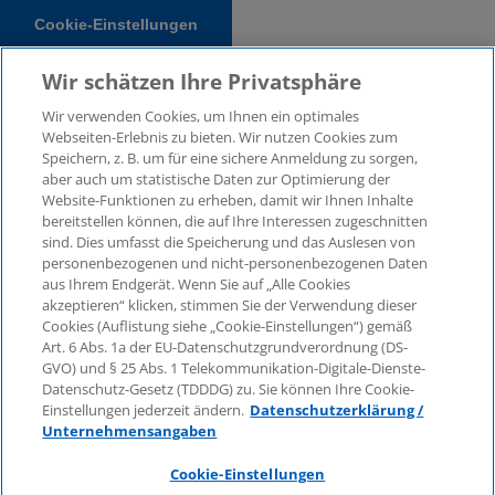
Cookie-Einstellungen
Wir schätzen Ihre Privatsphäre
Wir verwenden Cookies, um Ihnen ein optimales
Webseiten-Erlebnis zu bieten. Wir nutzen Cookies zum
Speichern, z. B. um für eine sichere Anmeldung zu sorgen,
aber auch um statistische Daten zur Optimierung der
Website-Funktionen zu erheben, damit wir Ihnen Inhalte
bereitstellen können, die auf Ihre Interessen zugeschnitten
© 2026 KPMG Law Rechtsanwaltsgesellschaft mbH,
sind. Dies umfasst die Speicherung und das Auslesen von
associated with KPMG AG Wirtschaftsprüfungsgesellschaft,
personenbezogenen und nicht-personenbezogenen Daten
a public limited company under German law and a
aus Ihrem Endgerät. Wenn Sie auf „Alle Cookies
member of the global KPMG organisation of independent
akzeptieren“ klicken, stimmen Sie der Verwendung dieser
Cookies (Auflistung siehe „Cookie-Einstellungen“) gemäß
member firms affiliated with KPMG International Limited, a
Art. 6 Abs. 1a der EU-Datenschutzgrundverordnung (DS-
Private English Company Limited by Guarantee. All rights
GVO) und § 25 Abs. 1 Telekommunikation-Digitale-Dienste-
reserved. For more details on the structure of KPMG’s
Datenschutz-Gesetz (TDDDG) zu. Sie können Ihre Cookie-
global organisation, please visit
Einstellungen jederzeit ändern.
Datenschutzerklärung /
https://home.kpmg/governance
.
Unternehmensangaben
KPMG International does not provide services to clients.
Cookie-Einstellungen