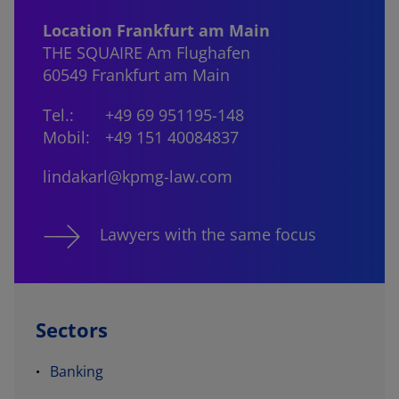
Location Frankfurt am Main
THE SQUAIRE Am Flughafen
60549 Frankfurt am Main
Tel.:
+49 69 951195-148
Mobil:
+49 151 40084837
lindakarl@kpmg-law.com
Lawyers with the same focus
Sectors
Banking