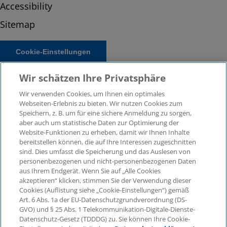
Accessibility
Sitemap
Cookie-Einstellungen
Wir schätzen Ihre Privatsphäre
Wir verwenden Cookies, um Ihnen ein optimales
Webseiten-Erlebnis zu bieten. Wir nutzen Cookies zum
Speichern, z. B. um für eine sichere Anmeldung zu sorgen,
aber auch um statistische Daten zur Optimierung der
Website-Funktionen zu erheben, damit wir Ihnen Inhalte
bereitstellen können, die auf Ihre Interessen zugeschnitten
© 2026 KPMG Law Rechtsanwaltsgesellschaft mbH,
sind. Dies umfasst die Speicherung und das Auslesen von
associated with KPMG AG Wirtschaftsprüfungsgesellschaft,
personenbezogenen und nicht-personenbezogenen Daten
a public limited company under German law and a
aus Ihrem Endgerät. Wenn Sie auf „Alle Cookies
member of the global KPMG organisation of independent
akzeptieren“ klicken, stimmen Sie der Verwendung dieser
Cookies (Auflistung siehe „Cookie-Einstellungen“) gemäß
member firms affiliated with KPMG International Limited, a
Art. 6 Abs. 1a der EU-Datenschutzgrundverordnung (DS-
Private English Company Limited by Guarantee. All rights
GVO) und § 25 Abs. 1 Telekommunikation-Digitale-Dienste-
reserved. For more details on the structure of KPMG’s
Datenschutz-Gesetz (TDDDG) zu. Sie können Ihre Cookie-
global organisation, please visit