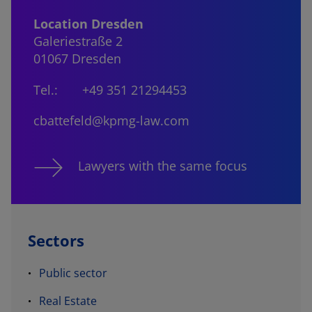
Location Dresden
Galeriestraße 2
01067 Dresden
Tel.:
+49 351 21294453
cbattefeld@kpmg-law.com
Lawyers with the same focus
Sectors
Public sector
Real Estate