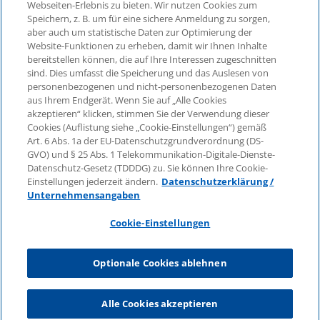
Webseiten-Erlebnis zu bieten. Wir nutzen Cookies zum
Speichern, z. B. um für eine sichere Anmeldung zu sorgen,
aber auch um statistische Daten zur Optimierung der
© 2026 KPMG Law Rechtsanwaltsgesellschaft mbH,
Website-Funktionen zu erheben, damit wir Ihnen Inhalte
associated with KPMG AG
bereitstellen können, die auf Ihre Interessen zugeschnitten
Wirtschaftsprüfungsgesellschaft, a public limited
sind. Dies umfasst die Speicherung und das Auslesen von
company under German law and a member of the
personenbezogenen und nicht-personenbezogenen Daten
global KPMG organisation of independent member
aus Ihrem Endgerät. Wenn Sie auf „Alle Cookies
firms affiliated with KPMG International Limited, a
akzeptieren“ klicken, stimmen Sie der Verwendung dieser
Cookies (Auflistung siehe „Cookie-Einstellungen“) gemäß
Private English Company Limited by Guarantee. All
Art. 6 Abs. 1a der EU-Datenschutzgrundverordnung (DS-
rights reserved. For more details on the structure of
GVO) und § 25 Abs. 1 Telekommunikation-Digitale-Dienste-
KPMG’s global organisation, please visit
Datenschutz-Gesetz (TDDDG) zu. Sie können Ihre Cookie-
https://home.kpmg/governance
.
Einstellungen jederzeit ändern.
Datenschutzerklärung /
Unternehmensangaben
KPMG International does not provide services to
clients. No member firm is authorised to bind or
Cookie-Einstellungen
contract KPMG International or any other member
firm to any third party, just as KPMG International is
Optionale Cookies ablehnen
not authorised to bind or contract any other member
firm.
Alle Cookies akzeptieren