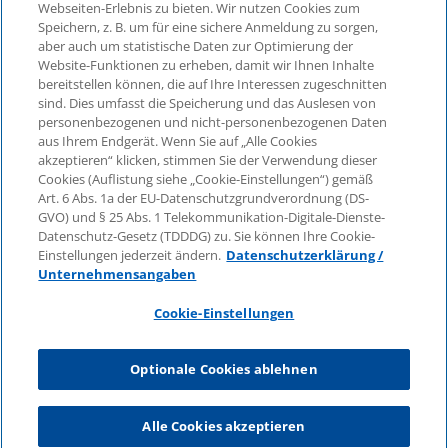
Webseiten-Erlebnis zu bieten. Wir nutzen Cookies zum
Speichern, z. B. um für eine sichere Anmeldung zu sorgen,
aber auch um statistische Daten zur Optimierung der
© 2026 KPMG Law Rechtsanwaltsgesellschaft mbH,
Website-Funktionen zu erheben, damit wir Ihnen Inhalte
associated with KPMG AG
bereitstellen können, die auf Ihre Interessen zugeschnitten
Wirtschaftsprüfungsgesellschaft, a public limited
sind. Dies umfasst die Speicherung und das Auslesen von
company under German law and a member of the
personenbezogenen und nicht-personenbezogenen Daten
global KPMG organisation of independent member
aus Ihrem Endgerät. Wenn Sie auf „Alle Cookies
firms affiliated with KPMG International Limited, a
akzeptieren“ klicken, stimmen Sie der Verwendung dieser
Cookies (Auflistung siehe „Cookie-Einstellungen“) gemäß
Private English Company Limited by Guarantee. All
Art. 6 Abs. 1a der EU-Datenschutzgrundverordnung (DS-
rights reserved. For more details on the structure of
GVO) und § 25 Abs. 1 Telekommunikation-Digitale-Dienste-
KPMG’s global organisation, please visit
Datenschutz-Gesetz (TDDDG) zu. Sie können Ihre Cookie-
https://home.kpmg/governance
.
Einstellungen jederzeit ändern.
Datenschutzerklärung /
Unternehmensangaben
KPMG International does not provide services to
clients. No member firm is authorised to bind or
Cookie-Einstellungen
contract KPMG International or any other member
firm to any third party, just as KPMG International is
Optionale Cookies ablehnen
not authorised to bind or contract any other member
firm.
Alle Cookies akzeptieren