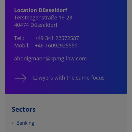
Location Düsseldorf
Tersteegenstraße 19-23
40474 Düsseldorf
Tel.:
+49 341 22572587
Mobil:
+49 16092925551
ahonigmann@kpmg-law.com
Lawyers with the same focus
Sectors
Banking