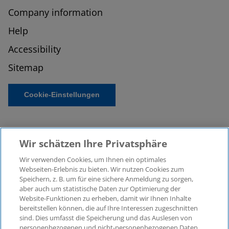
Company information
Help
Accessibility
Sitemap
Cookie-Einstellungen
Wir schätzen Ihre Privatsphäre
Wir verwenden Cookies, um Ihnen ein optimales
Webseiten-Erlebnis zu bieten. Wir nutzen Cookies zum
Speichern, z. B. um für eine sichere Anmeldung zu sorgen,
aber auch um statistische Daten zur Optimierung der
© 2026 KPMG Law Rechtsanwaltsgesellschaft mbH,
Website-Funktionen zu erheben, damit wir Ihnen Inhalte
associated with KPMG AG
bereitstellen können, die auf Ihre Interessen zugeschnitten
Wirtschaftsprüfungsgesellschaft, a public limited
sind. Dies umfasst die Speicherung und das Auslesen von
company under German law and a member of the
personenbezogenen und nicht-personenbezogenen Daten