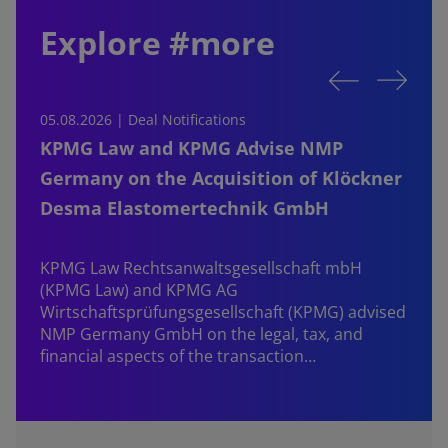
Explore #more
05.08.2026 | Deal Notifications
0
KPMG Law and KPMG Advise NMP
Germany on the Acquisition of Klöckner
Desma Elastomertechnik GmbH
KPMG Law Rechtsanwaltsgesellschaft mbH
d
(KPMG Law) and KPMG AG
B
Wirtschaftsprüfungsgesellschaft (KPMG) advised
NMP Germany GmbH on the legal, tax, and
financial aspects of the transaction…